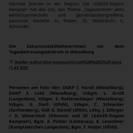
Nächste Schritte in der Region:
Die LEADER‑Region
Kamptal+ hat das Ziel, das Thema „Tageszentren“ aktiv
weiterzuentwickeln und gemeindeübergreifend,
passende Modelle zu finden. /D. Minaritsch/ C.
Schneider
Die ExkursionsteilnehmerInnen vor dem
Tagesbetreuungszentrum in Wieselburg
leader-exkursion-tageszentrum%20%282%29.jpeg
(1.43 MB)
Personen am Foto vlnr: DGKP
I. Handl (Wieselburg),
DGKP S. Loisl (Wieselburg), Vzbgm. L. Groiß
(Langenlois), Vzbgm. S. Rottenschlager (Wieselburg),
Vzbgm. G. Dietl (Gföhl), Vzbgm. C. Schneider
(Senftenberg), GGR G. Steindl (Gföhl), LAbg. J. Edlinger
+ D. Mlinaritsch (Obmann und GF LEADER-Region
Kamptal+), Bgm. A. Pichler (Lichtenau), K. Leuschner
(Kamptalerchen Langenlois), Bgm. F. Holzer (Gföhl).