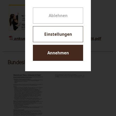
Ablehnen
Einstellungen
ankuendigung_waldviertler_jobmesse_2026.pdf
Annehmen
Bundesluftreinhaltegesetz