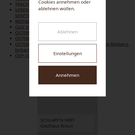
Cookies annehmen oder
TRACHTENKAPELLE SENFTENBERG
ablehnen wollen.
VEREIN ZUR ERHALTUNG DER BURGRUINE
SENFTENBERG
WEINBAUVEREIN
ÖGV DOGSPORT Senftenberg
Ablehnen
ÖSTERR. ALPENVEREIN
ÖSTERR. KAMERADSCHAFTSBUND
ÖSTERR. PENSIONISTENVERBAND Ortsgruppe Rehberg-
Imbach
Einstellungen
ÖVP-ORTSGRUPPE SENFTENBERG
NUHR MEDICAL CENTER
Annehmen
SCHLAPF'N WIRT
Gasthaus Braun