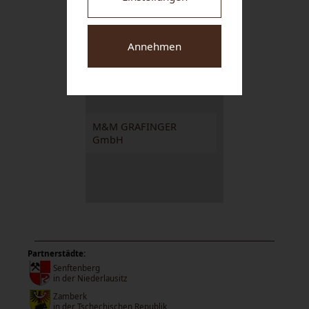
Weingut-Hotel-
Restaurant NIGL
Annehmen
M&M GRAFINGER
GmbH
Partnerstädte:
Senftenberg
in der Niederlausitz
Zamberk
in der Tschechischen Republik