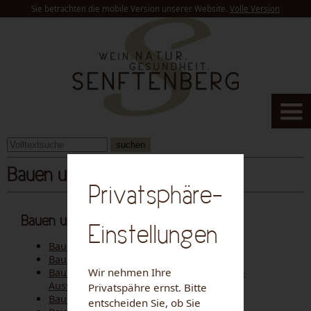
Sie betrachten die mobile Version unserer Website.
Volle Version
suchen
Bauen und Wohnen
Privatsphäre-
Bauen und Wohnen
Einstellungen
Bauanzeige
Baubewilligung - Antrag
Wir nehmen Ihre
Baufortschrittbestätigung - Ansuchen um
Ausstellung
Privatspähre ernst. Bitte
Bauführerbescheinigung
entscheiden Sie, ob Sie