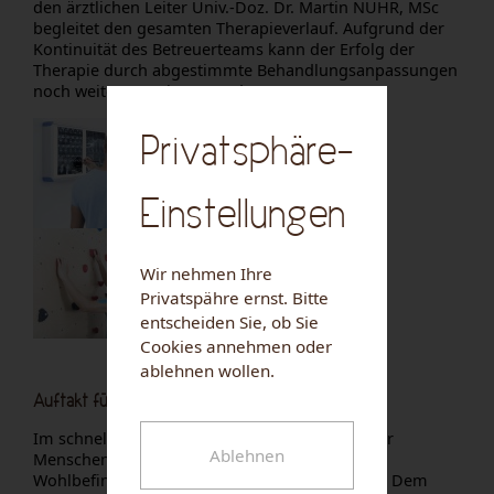
den ärztlichen Leiter Univ.-Doz. Dr. Martin NUHR, MSc
begleitet den gesamten Therapieverlauf. Aufgrund der
Kontinuität des Betreuerteams kann der Erfolg der
Therapie durch abgestimmte Behandlungsanpassungen
noch weiter gesteigert werden.
Privatsphäre-
Einstellungen
Wir nehmen Ihre
Privatspähre ernst. Bitte
entscheiden Sie, ob Sie
Cookies annehmen oder
ablehnen wollen.
Auftakt für ein gesünderes Leben
Im schnelllebigen, durchgetakteten Alltag vieler
Ablehnen
Menschen werden die Gesundheit und das
Wohlbefinden oft auf eine harte Probe gestellt. Dem