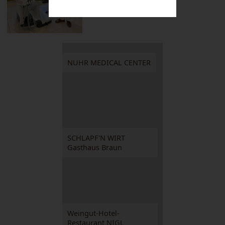
NUHR MEDICAL CENTER
SCHLAPF'N WIRT
Gasthaus Braun
Weingut-Hotel-
Restaurant NIGL