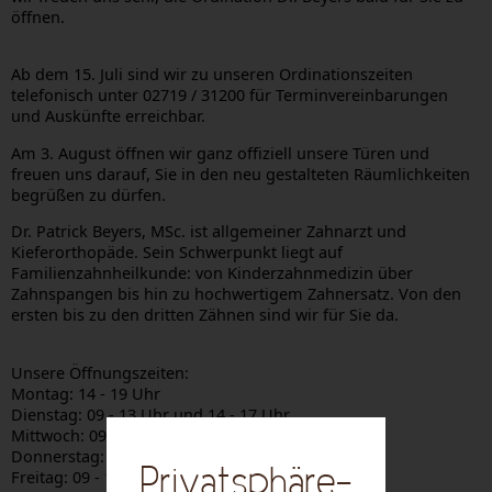
öffnen.
Ab dem 15. Juli sind wir zu unseren Ordinationszeiten
telefonisch unter 02719 / 31200 für Terminvereinbarungen
und Auskünfte erreichbar.
Am 3. August öffnen wir ganz offiziell unsere Türen und
freuen uns darauf, Sie in den neu gestalteten Räumlichkeiten
begrüßen zu dürfen.
Dr. Patrick Beyers, MSc. ist allgemeiner Zahnarzt und
Kieferorthopäde. Sein Schwerpunkt liegt auf
Familienzahnheilkunde: von Kinderzahnmedizin über
Zahnspangen bis hin zu hochwertigem Zahnersatz. Von den
ersten bis zu den dritten Zähnen sind wir für Sie da.
Unsere Öffnungszeiten:
Montag: 14 - 19 Uhr
Dienstag: 09 - 13 Uhr und 14 - 17 Uhr
Mittwoch: 09 - 13 Uhr
Donnerstag: 09 - 13 Uhr und 14 - 17 Uhr
Privatsphäre-
Freitag: 09 - 13 Uhr