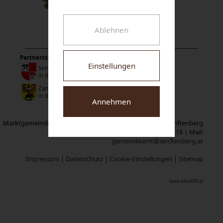
Ablehnen
Partnerstädte:
Einstellungen
Senftenberg
in der Niederlausitz
Zamberk
in der Tschechischen Republik
Annehmen
Marktgemeinde Senftenberg | Neuer Markt 1 | A-3541 Senftenberg
Tel:
02719/2319-0
| Fax: 02719/2319-18 | Mail:
gemeindeamt@senftenberg.at
Impressum
|
Datenschutz
|
Cookie-Einstellungen
|
Sitemap
www.AllesEDV.at