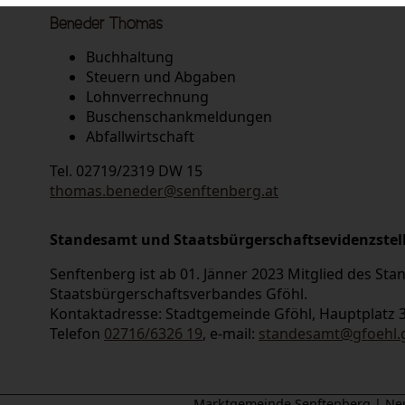
Beneder Thomas
Buchhaltung
Steuern und Abgaben
Lohnverrechnung
Buschenschankmeldungen
Abfallwirtschaft
Tel. 02719/2319 DW 15
thomas.beneder@senftenberg.at
Standesamt und Staatsbürgerschaftsevidenzstel
Senftenberg ist ab 01. Jänner 2023 Mitglied des St
Staatsbürgerschaftsverbandes Gföhl.
Kontaktadresse: Stadtgemeinde Gföhl, Hauptplatz 3
Telefon
02716/6326 19
, e-mail:
standesamt@gfoehl.g
Marktgemeinde Senftenberg | Neu