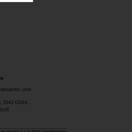
le
andesamts- und
, 3542 Gföhl,
v.at
er Markt 1 | A-3541 Senftenberg