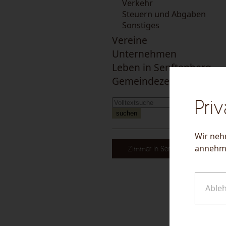
Verkehr
Steuern und Abgaben
Sonstiges
Vereine
Unternehmen
Leben in Senftenberg
Gemeindezeitung
Priv
suchen
Wir nehm
annehme
Zimmer in Senftenberg
Able