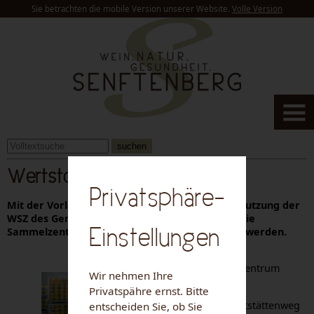
Sie betrachten die mobile Version unserer Website.
Volle Version
suchen
Wertstoffsammelzentrum
Privatsphäre-
Mit der Vorlage der "Berechtigungskarte zur Nutzung der
WSZ des Gemeindeverbandes Krems" können die
Einstellungen
Sammelzentren im Bezirk Krems-Land benützt werden.
Wertstoffsammelzentrum
Wir nehmen Ihre
Senftenberg
Privatspähre ernst. Bitte
Senftenberg, Sportstättenweg
entscheiden Sie, ob Sie