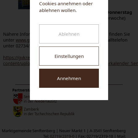
4
Cookies annehmen oder
ablehnen wollen.
geöffnet jeden
2. Donnerstag
(ungerade Kalenderwoche)
von
8 bis 18 Uhr
Ablehnen
Nähere Informationen rund um das Thema Abfall finden Sie
unter
www.gvkrems.at
oder erhalten Sie beim Abfalltelefon
unter 02734/32333-33.
Einstellungen
https://gvkrems.at/wp-
content/uploads/sites/15/2025/12/GVKrems_Abfuhrkalender_Sen
Annehmen
Partnerstädte:
Senftenberg
in der Niederlausitz
Zamberk
in der Tschechischen Republik
Marktgemeinde Senftenberg | Neuer Markt 1 | A-3541 Senftenberg
Tel:
02719/2319-0
| Fax: 02719/2319-18 | Mail: