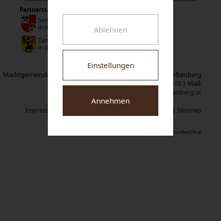
Partnerstädte:
Senftenberg
in der Niederlausitz
Ablehnen
Zamberk
in der Tschechischen Republik
Einstellungen
Marktgemeinde Senftenberg | Neuer Markt 1 | A-3541 Senftenberg
Tel:
02719/2319-0
| Fax: 02719/2319-18 | Mail:
gemeindeamt@senftenberg.at
Annehmen
Impressum
|
Datenschutz
|
Cookie-Einstellungen
|
Sitemap
www.AllesEDV.at