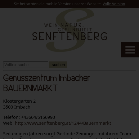
Sie betrachten die mobile Version unserer Website.
Volle Version
suchen
Genusszentrum Imbacher
BAUERNMARKT
Klostergarten 2
3500 Imbach
Telefon: +43664/5156990
Web:
http://www.senftenberg.at/1244/Bauernmarkt
Seit einigen Jahren sorgt Gerlinde Zeininger mit ihrem Team