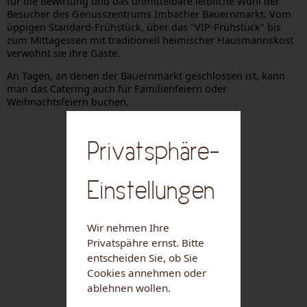
für die Bewirtung und das unmittelbare leibliche Wohl der
Besucher des Genusszentrums Imbacher Bauernmarkt. Vom
üppigen Standard-Frühstück, über das "VIP-Frühstück" bis
zum Mittagessen mit traditionell heimischer Hausmannskost
verwohnt sie ihre Gäste.
An Tagen, an denen der Bauernmarkt geschlossen ist, kann
man das Catering auch für Familienfeiern oder
Weihnachtsfeiern buchen.
Privatsphäre-
Einstellungen
Wir nehmen Ihre
Privatspähre ernst. Bitte
entscheiden Sie, ob Sie
Cookies annehmen oder
ablehnen wollen.